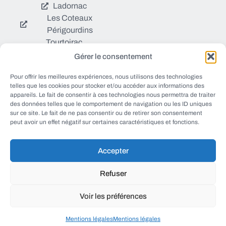
Ladornac
Les Coteaux
Périgourdins
Tourtoirac
Gérer le consentement
© EWANEWS tous droits
Pour offrir les meilleures expériences, nous utilisons des technologies
Qui sommes nous ?
réservés
telles que les cookies pour stocker et/ou accéder aux informations des
https://ewanews.com/fee
appareils. Le fait de consentir à ces technologies nous permettra de traiter
Sources et Blogs
des données telles que le comportement de navigation ou les ID uniques
d/
sur ce site. Le fait de ne pas consentir ou de retirer son consentement
Numéros utiles
peut avoir un effet négatif sur certaines caractéristiques et fonctions.
Mentions légales
Accepter
conception FORMACREA
Refuser
Voir les préférences
haut
Mentions légales
Mentions légales