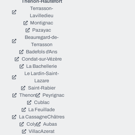
Thenon-Hautefort
Terrasson-
Lavilledieu
Montignac
Pazayac
Beauregard-de-
Terrasson
Badefols d'Ans
Condat-sur-Vézère
La Bachellerie
Le Lardin-Saint-
Lazare
Saint-Rabier
Thenon
Peyrignac
Cublac
La Feuillade
La Cassagne
Châtres
Coly
Aubas
Villac
Azerat