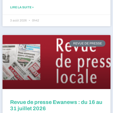
LIRE LA SUITE »
3 août 2026
0h42
REVUE DE PRESSE
Revue de presse Ewanews : du 16 au
31 juillet 2026