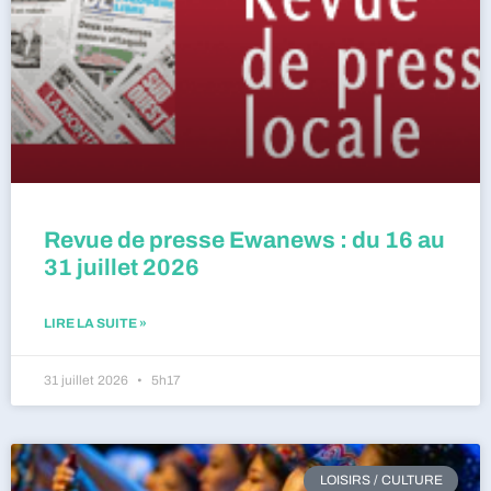
Revue de presse Ewanews : du 16 au
31 juillet 2026
LIRE LA SUITE »
31 juillet 2026
5h17
LOISIRS / CULTURE