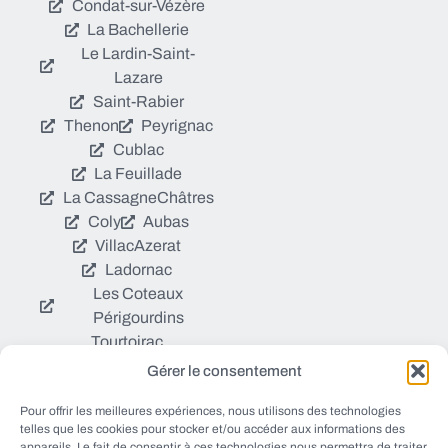
Condat-sur-Vézère
La Bachellerie
Le Lardin-Saint-
Lazare
Saint-Rabier
Thenon
Peyrignac
Cublac
La Feuillade
La Cassagne
Châtres
Coly
Aubas
Villac
Azerat
Ladornac
Les Coteaux
Périgourdins
Tourtoirac
Gérer le consentement
© EWANEWS tous droits
Pour offrir les meilleures expériences, nous utilisons des technologies
Qui sommes nous ?
réservés
telles que les cookies pour stocker et/ou accéder aux informations des
https://ewanews.com/fee
appareils. Le fait de consentir à ces technologies nous permettra de traiter