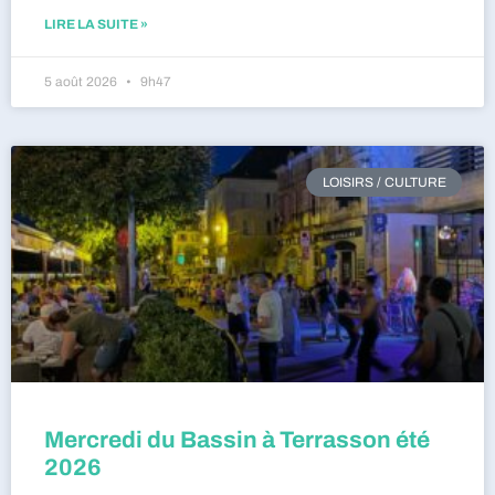
LIRE LA SUITE »
5 août 2026
9h47
LOISIRS / CULTURE
Mercredi du Bassin à Terrasson été
2026