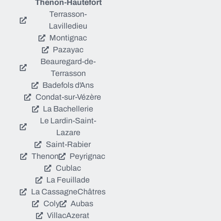
Thenon-Hautefort
Terrasson-
Lavilledieu
Montignac
Pazayac
Beauregard-de-
Terrasson
Badefols d'Ans
Condat-sur-Vézère
La Bachellerie
Le Lardin-Saint-
Lazare
Saint-Rabier
Thenon
Peyrignac
Cublac
La Feuillade
La Cassagne
Châtres
Coly
Aubas
Villac
Azerat