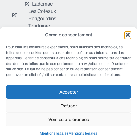
Ladornac
Les Coteaux
Périgourdins
Tourtoirac
Gérer le consentement
© EWANEWS tous droits
Pour offrir les meilleures expériences, nous utilisons des technologies
Qui sommes nous ?
réservés
telles que les cookies pour stocker et/ou accéder aux informations des
https://ewanews.com/fee
appareils. Le fait de consentir à ces technologies nous permettra de traiter
Sources et Blogs
des données telles que le comportement de navigation ou les ID uniques
d/
sur ce site. Le fait de ne pas consentir ou de retirer son consentement
Numéros utiles
peut avoir un effet négatif sur certaines caractéristiques et fonctions.
Mentions légales
Accepter
conception FORMACREA
Refuser
Voir les préférences
haut
Mentions légales
Mentions légales