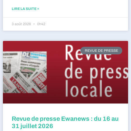
LIRE LA SUITE »
3 août 2026
0h42
REVUE DE PRESSE
Revue de presse Ewanews : du 16 au
31 juillet 2026