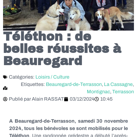
Téléthon : de
belles réussites à
Beauregard
Catégories:
Loisirs / Culture
Etiquettes:
Beauregard-de-Terrasson
,
La Cassagne
,
Montignac
,
Terrasson
Publié par
Alain RASSAT
03/12/2024
10:45
A Beauregard-de-Terrasson, samedi 30 novembre
2024, tous les bénévoles se sont mobilisés pour le
Téléthon
. Une randonnée prédestre a débuté l’après-