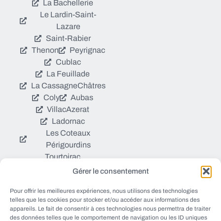
La Bachellerie
Le Lardin-Saint-
Lazare
Saint-Rabier
Thenon
Peyrignac
Cublac
La Feuillade
La Cassagne
Châtres
Coly
Aubas
Villac
Azerat
Ladornac
Les Coteaux
Périgourdins
Tourtoirac
Gérer le consentement
© EWANEWS tous droits
Pour offrir les meilleures expériences, nous utilisons des technologies
Qui sommes nous ?
réservés
telles que les cookies pour stocker et/ou accéder aux informations des
https://ewanews.com/fee
appareils. Le fait de consentir à ces technologies nous permettra de traiter
Sources et Blogs
des données telles que le comportement de navigation ou les ID uniques
d/