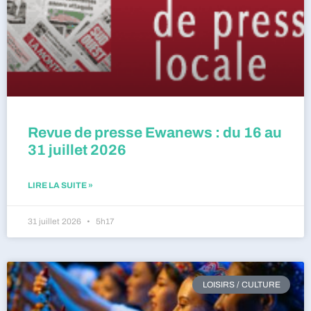
Revue de presse Ewanews : du 16 au
31 juillet 2026
LIRE LA SUITE »
31 juillet 2026
5h17
LOISIRS / CULTURE