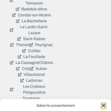
Terrasson
Badefols d'Ans
Condat-sur-Vézère
La Bachellerie
Le Lardin-Saint-
Lazare
Saint-Rabier
Thenon
Peyrignac
Cublac
La Feuillade
La Cassagne
Châtres
Coly
Aubas
Villac
Azerat
Ladornac
Les Coteaux
Périgourdins
Tourtoirac
Gérer le consentement