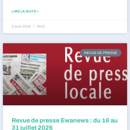
LIRE LA SUITE »
3 août 2026
0h42
REVUE DE PRESSE
Revue de presse Ewanews : du 16 au
31 juillet 2026