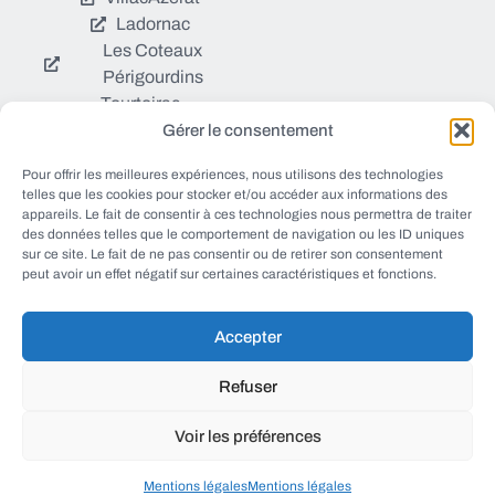
Ladornac
Les Coteaux
Périgourdins
Tourtoirac
Gérer le consentement
Pour offrir les meilleures expériences, nous utilisons des technologies
© EWANEWS tous droits
Qui sommes nous ?
telles que les cookies pour stocker et/ou accéder aux informations des
réservés
appareils. Le fait de consentir à ces technologies nous permettra de traiter
https://ewanews.com/fee
Sources et Blogs
des données telles que le comportement de navigation ou les ID uniques
d/
sur ce site. Le fait de ne pas consentir ou de retirer son consentement
Numéros utiles
peut avoir un effet négatif sur certaines caractéristiques et fonctions.
Mentions légales
Accepter
conception FORMACREA
Refuser
Voir les préférences
haut
Mentions légales
Mentions légales