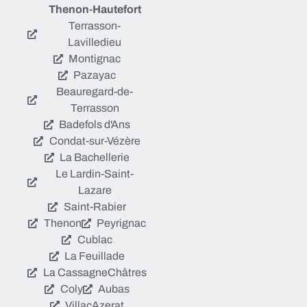
Thenon-Hautefort
Terrasson-
Lavilledieu
Montignac
Pazayac
Beauregard-de-
Terrasson
Badefols d'Ans
Condat-sur-Vézère
La Bachellerie
Le Lardin-Saint-
Lazare
Saint-Rabier
Thenon
Peyrignac
Cublac
La Feuillade
La Cassagne
Châtres
Coly
Aubas
Villac
Azerat