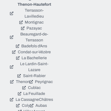
Thenon-Hautefort
Terrasson-
Lavilledieu
Montignac
Pazayac
Beauregard-de-
Terrasson
Badefols d'Ans
Condat-sur-Vézère
La Bachellerie
Le Lardin-Saint-
Lazare
Saint-Rabier
Thenon
Peyrignac
Cublac
La Feuillade
La Cassagne
Châtres
Coly
Aubas