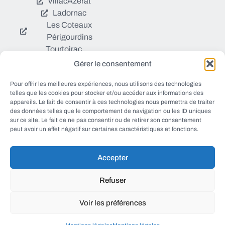
Villac
Azerat
Ladornac
Les Coteaux
Périgourdins
Tourtoirac
Gérer le consentement
© EWANEWS tous droits
Pour offrir les meilleures expériences, nous utilisons des technologies
Qui sommes nous ?
réservés
telles que les cookies pour stocker et/ou accéder aux informations des
https://ewanews.com/fee
appareils. Le fait de consentir à ces technologies nous permettra de traiter
Sources et Blogs
des données telles que le comportement de navigation ou les ID uniques
d/
sur ce site. Le fait de ne pas consentir ou de retirer son consentement
Numéros utiles
peut avoir un effet négatif sur certaines caractéristiques et fonctions.
Mentions légales
Accepter
conception FORMACREA
Refuser
Voir les préférences
haut