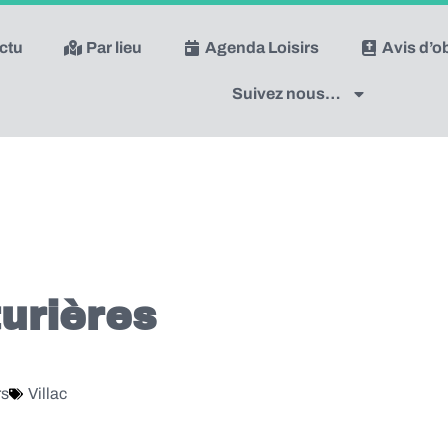
actu
Par lieu
Agenda Loisirs
Avis d’
Suivez nous…
urières
rs
Villac