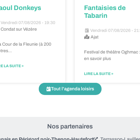
aoul Donkeys
Fantaisies de
Tabarin
Vendredi 07/08/2026 - 19:30
Condat sur Vézère
Vendredi 07/08/2026 - 21
Ajat
a Cour de la Fleunie (à 200
tres…
Festival de théâtre Oghmac 
en savoir plus
RE LA SUITE »
LIRE LA SUITE »
Tout l'agenda loisirs
Nos partenaires
is en Périgord noir-Thenon-Hautefort
Terrasson-Laville