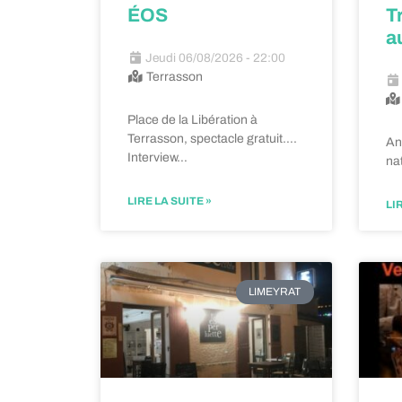
ÉOS
T
a
Jeudi 06/08/2026 - 22:00
Terrasson
Place de la Libération à
Terrasson, spectacle gratuit….
Ann
Interview…
na
LIRE LA SUITE »
LI
LIMEYRAT