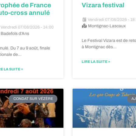
rophée de France
Vizara festival
uto-cross annulé
Vendredi 07/08/2026 - 18
Montignac-Lascaux
Vendredi 07/08/2026 - 14:00
Badefols d’Ans
Le Festival Vizara est de ret
à Montignac dès…
ulé. Du 7 au 9 août, finale
tionale de…
LIRE LA SUITE »
RE LA SUITE »
CONDAT SUR VÉZÈRE
AJ