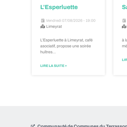
L’Esperluette
S
Vendredi 07/08/2026 - 19:00
Limeyrat
L’Esperluette à Limeyrat, café
à l
asociatif, propose une soirée
mè
huîtres…
LI
LIRE LA SUITE »
Communauté de Communes du Terrassonna