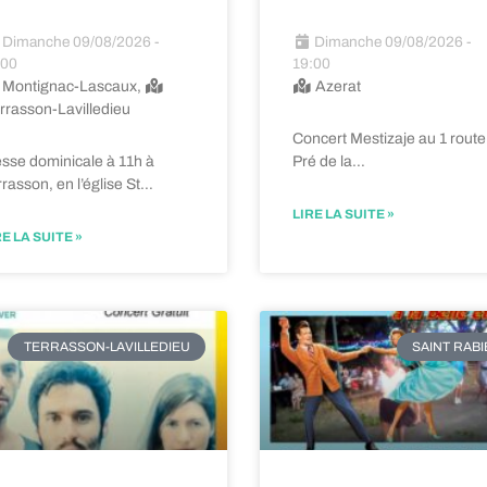
Dimanche 09/08/2026 -
Dimanche 09/08/2026 -
:00
19:00
Montignac-Lascaux,
Azerat
rrasson-Lavilledieu
Concert Mestizaje au 1 route
sse dominicale à 11h à
Pré de la…
rasson, en l’église St…
LIRE LA SUITE »
RE LA SUITE »
TERRASSON-LAVILLEDIEU
SAINT RAB