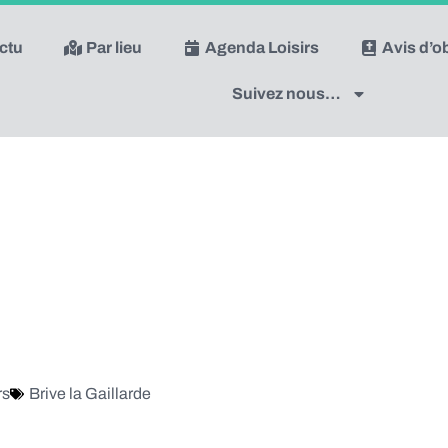
actu
Par lieu
Agenda Loisirs
Avis d’
Suivez nous…
rs
Brive la Gaillarde