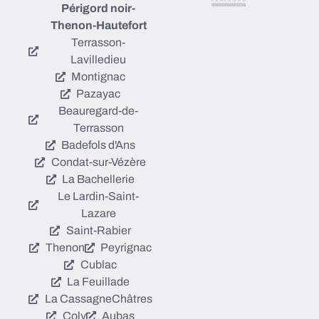
Périgord noir-
Thenon-Hautefort
Terrasson-
Lavilledieu
Montignac
Pazayac
Beauregard-de-
Terrasson
Badefols d'Ans
Condat-sur-Vézère
La Bachellerie
Le Lardin-Saint-
Lazare
Saint-Rabier
Thenon
Peyrignac
Cublac
La Feuillade
La Cassagne
Châtres
Coly
Aubas