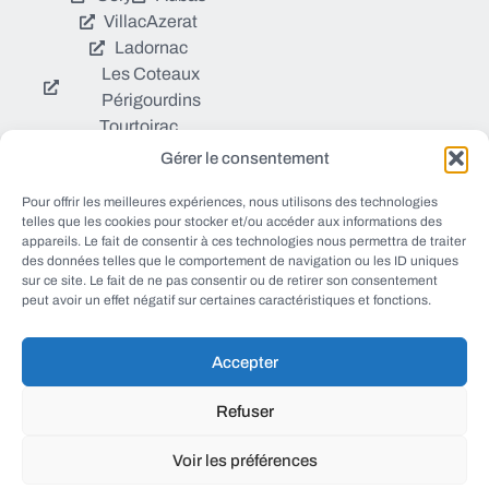
Villac
Azerat
Ladornac
Les Coteaux
Périgourdins
Tourtoirac
Gérer le consentement
© EWANEWS tous droits
Pour offrir les meilleures expériences, nous utilisons des technologies
Qui sommes nous ?
réservés
telles que les cookies pour stocker et/ou accéder aux informations des
https://ewanews.com/fee
appareils. Le fait de consentir à ces technologies nous permettra de traiter
Sources et Blogs
des données telles que le comportement de navigation ou les ID uniques
d/
sur ce site. Le fait de ne pas consentir ou de retirer son consentement
Numéros utiles
peut avoir un effet négatif sur certaines caractéristiques et fonctions.
Mentions légales
Accepter
conception FORMACREA
Refuser
Voir les préférences
haut