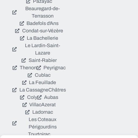
Pazayac
Beauregard-de-
Terrasson
Badefols d'Ans
Condat-sur-Vézère
La Bachellerie
Le Lardin-Saint-
Lazare
Saint-Rabier
Thenon
Peyrignac
Cublac
La Feuillade
La Cassagne
Châtres
Coly
Aubas
Villac
Azerat
Ladornac
Les Coteaux
Périgourdins
Tourtoirac