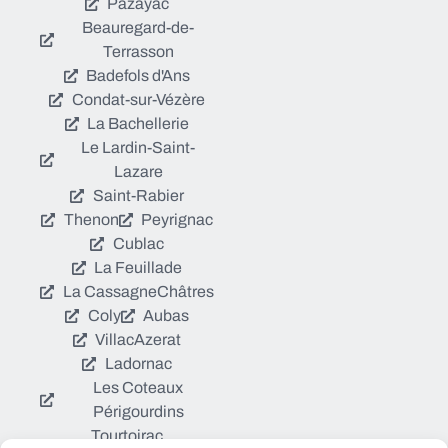
Pazayac
Beauregard-de-
Terrasson
Badefols d'Ans
Condat-sur-Vézère
La Bachellerie
Le Lardin-Saint-
Lazare
Saint-Rabier
Thenon
Peyrignac
Cublac
La Feuillade
La Cassagne
Châtres
Coly
Aubas
Villac
Azerat
Ladornac
Les Coteaux
Périgourdins
Tourtoirac