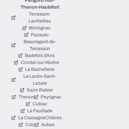
Périgord noir-
Thenon-Hautefort
Terrasson-
Lavilledieu
Montignac
Pazayac
Beauregard-de-
Terrasson
Badefols d'Ans
Condat-sur-Vézère
La Bachellerie
Le Lardin-Saint-
Lazare
Saint-Rabier
Thenon
Peyrignac
Cublac
La Feuillade
La Cassagne
Châtres
Coly
Aubas