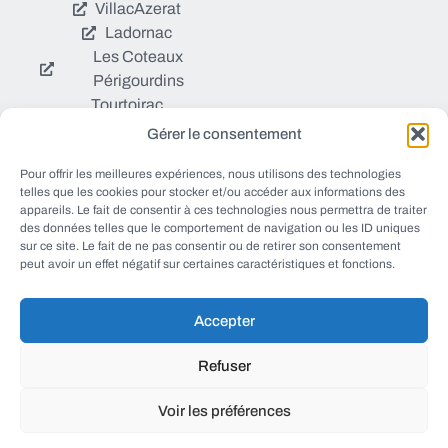
Villac
Azerat
Ladornac
Les Coteaux
Périgourdins
Tourtoirac
Gérer le consentement
© EWANEWS tous droits
Pour offrir les meilleures expériences, nous utilisons des technologies
Qui sommes nous ?
réservés
telles que les cookies pour stocker et/ou accéder aux informations des
https://ewanews.com/fee
appareils. Le fait de consentir à ces technologies nous permettra de traiter
Sources et Blogs
des données telles que le comportement de navigation ou les ID uniques
d/
sur ce site. Le fait de ne pas consentir ou de retirer son consentement
Numéros utiles
peut avoir un effet négatif sur certaines caractéristiques et fonctions.
Mentions légales
Accepter
conception FORMACREA
Refuser
Voir les préférences
haut