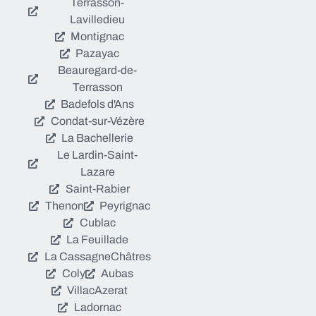
Terrasson-
Lavilledieu
Montignac
Pazayac
Beauregard-de-
Terrasson
Badefols d'Ans
Condat-sur-Vézère
La Bachellerie
Le Lardin-Saint-
Lazare
Saint-Rabier
Thenon
Peyrignac
Cublac
La Feuillade
La Cassagne
Châtres
Coly
Aubas
Villac
Azerat
Ladornac