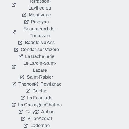
Terrasson-
Lavilledieu
Montignac
Pazayac
Beauregard-de-
Terrasson
Badefols d'Ans
Condat-sur-Vézère
La Bachellerie
Le Lardin-Saint-
Lazare
Saint-Rabier
Thenon
Peyrignac
Cublac
La Feuillade
La Cassagne
Châtres
Coly
Aubas
Villac
Azerat
Ladornac