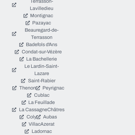
Terrasson-
Lavilledieu
Montignac
Pazayac
Beauregard-de-
Terrasson
Badefols d'Ans
Condat-sur-Vézère
La Bachellerie
Le Lardin-Saint-
Lazare
Saint-Rabier
Thenon
Peyrignac
Cublac
La Feuillade
La Cassagne
Châtres
Coly
Aubas
Villac
Azerat
Ladornac