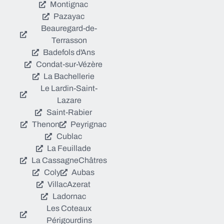
Montignac
Pazayac
Beauregard-de-
Terrasson
Badefols d'Ans
Condat-sur-Vézère
La Bachellerie
Le Lardin-Saint-
Lazare
Saint-Rabier
Thenon
Peyrignac
Cublac
La Feuillade
La Cassagne
Châtres
Coly
Aubas
Villac
Azerat
Ladornac
Les Coteaux
Périgourdins