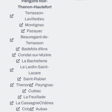
Périgord noir-
Thenon-Hautefort
Terrasson-
Lavilledieu
Montignac
Pazayac
Beauregard-de-
Terrasson
Badefols d'Ans
Condat-sur-Vézère
La Bachellerie
Le Lardin-Saint-
Lazare
Saint-Rabier
Thenon
Peyrignac
Cublac
La Feuillade
La Cassagne
Châtres
Coly
Aubas