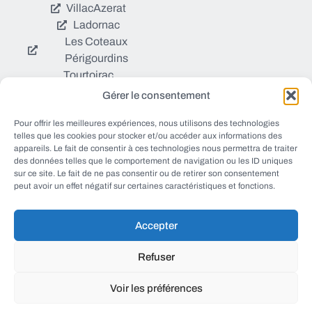
Villac
Azerat
Ladornac
Les Coteaux
Périgourdins
Tourtoirac
Gérer le consentement
© EWANEWS tous droits
Pour offrir les meilleures expériences, nous utilisons des technologies
Qui sommes nous ?
réservés
telles que les cookies pour stocker et/ou accéder aux informations des
https://ewanews.com/fee
appareils. Le fait de consentir à ces technologies nous permettra de traiter
Sources et Blogs
des données telles que le comportement de navigation ou les ID uniques
d/
sur ce site. Le fait de ne pas consentir ou de retirer son consentement
Numéros utiles
peut avoir un effet négatif sur certaines caractéristiques et fonctions.
Mentions légales
Accepter
conception FORMACREA
Refuser
Voir les préférences
haut