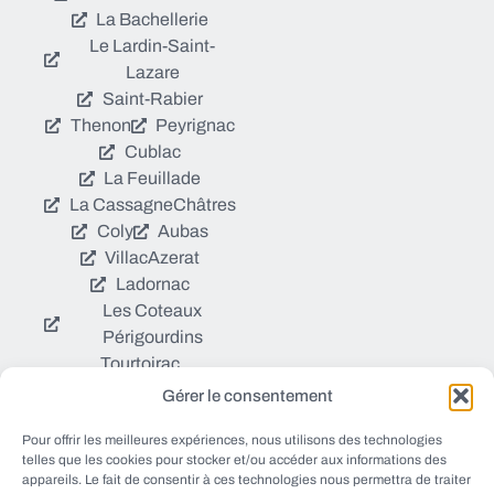
La Bachellerie
Le Lardin-Saint-
Lazare
Saint-Rabier
Thenon
Peyrignac
Cublac
La Feuillade
La Cassagne
Châtres
Coly
Aubas
Villac
Azerat
Ladornac
Les Coteaux
Périgourdins
Tourtoirac
Gérer le consentement
© EWANEWS tous droits
Pour offrir les meilleures expériences, nous utilisons des technologies
Qui sommes nous ?
réservés
telles que les cookies pour stocker et/ou accéder aux informations des
https://ewanews.com/fee
appareils. Le fait de consentir à ces technologies nous permettra de traiter
Sources et Blogs