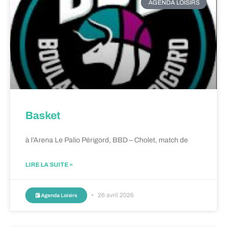
AGENDA LOISIRS
Basket
à l’Arena Le Palio Périgord, BBD – Cholet, match de
LIRE LA SUITE »
26 avril 2026
Agenda Loisirs