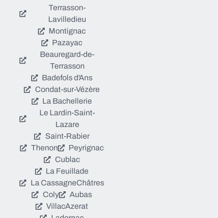
Terrasson-
Lavilledieu
Montignac
Pazayac
Beauregard-de-
Terrasson
Badefols d'Ans
Condat-sur-Vézère
La Bachellerie
Le Lardin-Saint-
Lazare
Saint-Rabier
Thenon
Peyrignac
Cublac
La Feuillade
La Cassagne
Châtres
Coly
Aubas
Villac
Azerat
Ladornac