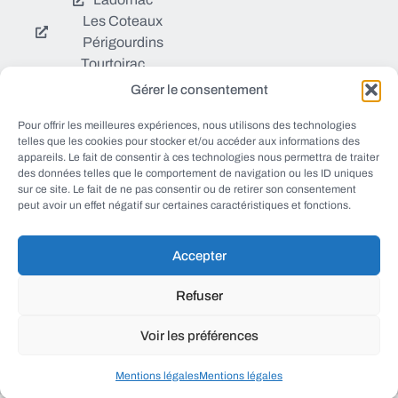
Les Coteaux
Périgourdins
Tourtoirac
Gérer le consentement
© EWANEWS tous droits
Pour offrir les meilleures expériences, nous utilisons des technologies
Qui sommes nous ?
réservés
telles que les cookies pour stocker et/ou accéder aux informations des
https://ewanews.com/fee
appareils. Le fait de consentir à ces technologies nous permettra de traiter
Sources et Blogs
des données telles que le comportement de navigation ou les ID uniques
d/
sur ce site. Le fait de ne pas consentir ou de retirer son consentement
Numéros utiles
peut avoir un effet négatif sur certaines caractéristiques et fonctions.
Mentions légales
Accepter
conception FORMACREA
Refuser
Voir les préférences
haut
Mentions légales
Mentions légales