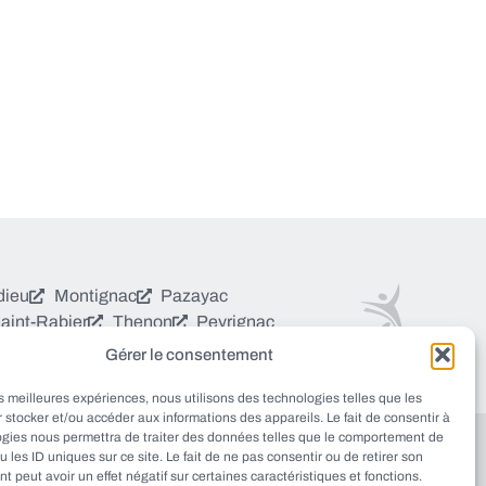
dieu
Montignac
Pazayac
aint-Rabier
Thenon
Peyrignac
aux Périgourdins
Tourtoirac
Gérer le consentement
les meilleures expériences, nous utilisons des technologies telles que les
 stocker et/ou accéder aux informations des appareils. Le fait de consentir à
ogies nous permettra de traiter des données telles que le comportement de
us ?
Sources et Blogs
Numéros utiles
Mentions légales
u les ID uniques sur ce site. Le fait de ne pas consentir ou de retirer son
 peut avoir un effet négatif sur certaines caractéristiques et fonctions.
conception FORMACREA