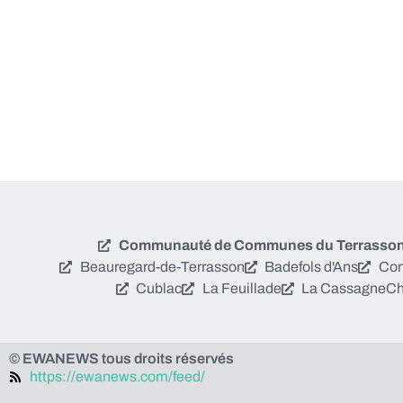
Communauté de Communes du Terrassonna
Beauregard-de-Terrasson
Badefols d'Ans
Con
Cublac
La Feuillade
La Cassagne
Ch
© EWANEWS tous droits réservés
https://ewanews.com/feed/