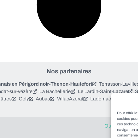
Nos partenaires
is en Périgord noir-Thenon-Hautefort
Terrasson-Laville
dat-sur-Vézère
La Bachellerie
Le Lardin-Saint-Lazare
S
âtres
Coly
Aubas
Villac
Azerat
Ladornac
Les Cote
Pour offrir 
cookies pour
ces technol
Qui sommes no
navigation o
consentement