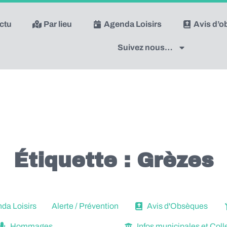
actu
Par lieu
Agenda Loisirs
Avis d’
Suivez nous…
Étiquette : Grèzes
a Loisirs
Alerte / Prévention
Avis d'Obsèques
Hommages
Infos municipales et Colle