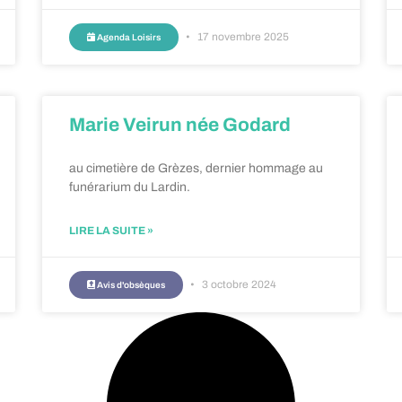
17 novembre 2025
Agenda Loisirs
Marie Veirun née Godard
au cimetière de Grèzes, dernier hommage au
funérarium du Lardin.
LIRE LA SUITE »
3 octobre 2024
Avis d'obsèques