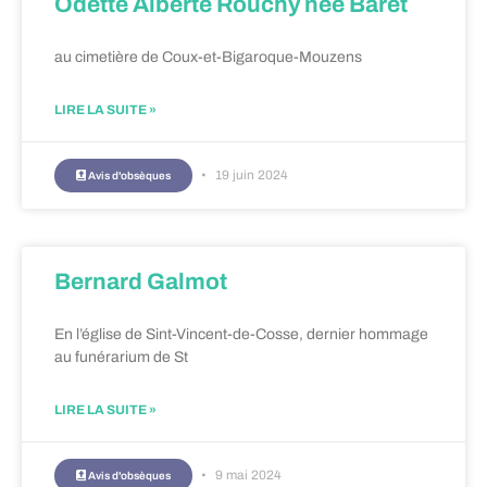
Odette Alberte Rouchy née Baret
au cimetière de Coux-et-Bigaroque-Mouzens
LIRE LA SUITE »
19 juin 2024
Avis d'obsèques
Bernard Galmot
En l’église de Sint-Vincent-de-Cosse, dernier hommage
au funérarium de St
LIRE LA SUITE »
9 mai 2024
Avis d'obsèques