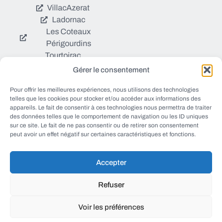
Villac
Azerat
Ladornac
Les Coteaux
Périgourdins
Tourtoirac
Gérer le consentement
© EWANEWS tous droits
Pour offrir les meilleures expériences, nous utilisons des technologies
Qui sommes nous ?
réservés
telles que les cookies pour stocker et/ou accéder aux informations des
https://ewanews.com/fee
appareils. Le fait de consentir à ces technologies nous permettra de traiter
Sources et Blogs
des données telles que le comportement de navigation ou les ID uniques
d/
sur ce site. Le fait de ne pas consentir ou de retirer son consentement
Numéros utiles
peut avoir un effet négatif sur certaines caractéristiques et fonctions.
Mentions légales
Accepter
conception FORMACREA
Refuser
Voir les préférences
haut