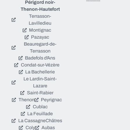
Périgord noir-
Thenon-Hautefort
Terrasson-
Lavilledieu
Montignac
Pazayac
Beauregard-de-
Terrasson
Badefols d'Ans
Condat-sur-Vézère
La Bachellerie
Le Lardin-Saint-
Lazare
Saint-Rabier
Thenon
Peyrignac
Cublac
La Feuillade
La Cassagne
Châtres
Coly
Aubas