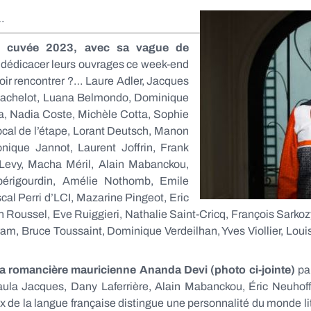
3…
e, cuvée 2023, avec sa vague de
 dédicacer leurs ouvrages ce week-end
ir rencontrer ?… Laure Adler, Jacques
 Bachelot, Luana Belmondo, Dominique
, Nadia Coste, Michèle Cotta, Sophie
cal de l’étape, Lorant Deutsch, Manon
onique Jannot, Laurent Joffrin, Frank
 Levy, Macha Méril, Alain Mabanckou,
périgourdin, Amélie Nothomb, Emile
cal Perri d’LCI, Mazarine Pingeot, Eric
ussel, Eve Ruiggieri, Nathalie Saint-Cricq, François Sarkozy,
m, Bruce Toussaint, Dominique Verdeilhan, Yves Viollier, Louis-
 la romancière mauricienne Ananda Devi (photo ci-jointe)
pa
Paula Jacques, Dany Laferrière, Alain Mabanckou, Éric Neuhof
rix de la langue française distingue une personnalité du monde litt