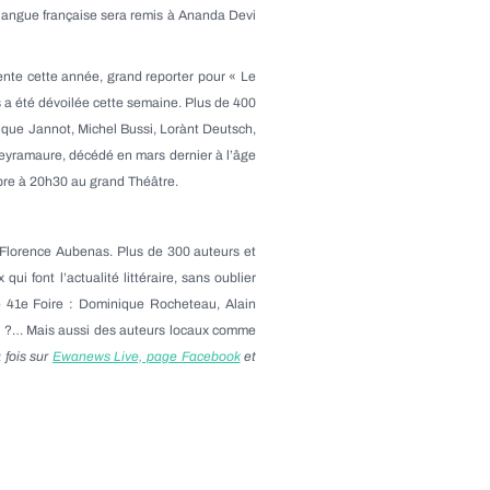
a langue française sera remis à Ananda Devi
nte cette année, grand reporter pour « Le
s a été dévoilée cette semaine. Plus de 400
ique Jannot, Michel Bussi, Lorànt Deutsch,
yramaure, décédé en mars dernier à l’âge
mbre à 20h30 au grand Théâtre.
 Florence Aubenas. Plus de 300 auteurs et
i font l’actualité littéraire, sans oublier
te 41e Foire : Dominique Rocheteau, Alain
ni ?… Mais aussi des auteurs locaux comme
 fois sur
Ewanews Live, page Facebook
et