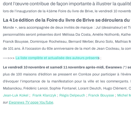
dont l’œuvre contribue de façon importante à illustrer la qualit
lors
de l’inauguration de la 41ème Foire du livre de Brive, le vendredi 10 novemb
La 41e édition de la Foire du livre de Brive se déroulera
Monde », sera accompagnée de deux invités de marque : Jul (dessinateur) et Tim
personnalités seront présentes dont Mélissa Da Costa, Amélie Nothomb, Katherin
Franck Bouysse, Dominique Rocheteau, Bernard Werber, Bruno Solo, Mathias M
de 101 ans. À l’occasion du 60e anniversaire de la mort de Jean Cocteau, la co
—->>>
La liste complète et actualisée des auteurs présent
s
;
Le vendredi 10 novembre et samedi 11 novembre après-midi, Ewanews
(*)
se
plus de 100 maisons d’édition se pressent en Corrèze pour participer à l’évènem
d’évoquer l’importance de la manifestation pour la ville et les commerçants.
Mabanckou, Frédéric Lenoir, Sophie Fontanel, Lorant Deutch, Hugo Clément, Ca
Jean-Luk Kokel
;
Frank Klarczyk
;
Régis Delpeuch
;
Franck Bouysse
;
Michel 
sur
Ewanews TV page YouTube
.