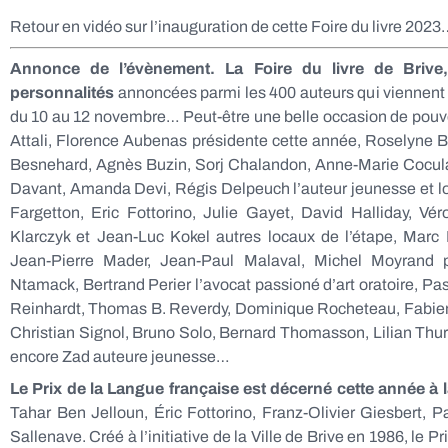
Retour en vidéo sur l’inauguration de cette Foire du livre 202
Annonce de l’évènement. La Foire du livre de Briv
personnalités
annoncées parmi les 400 auteurs qui viennent
du 10 au 12 novembre… Peut-être une belle occasion de pouvo
Attali, Florence Aubenas présidente cette année, Roselyne
Besnehard, Agnès Buzin, Sorj Chalandon, Anne-Marie Cocula
Davant, Amanda Devi, Régis Delpeuch l’auteur jeunesse et lo
Fargetton, Eric Fottorino, Julie Gayet, David Halliday, Vér
Klarczyk et Jean-Luc Kokel autres locaux de l’étape, Marc
Jean-Pierre Mader, Jean-Paul Malaval, Michel Moyrand 
Ntamack, Bertrand Perier l’avocat passioné d’art oratoire, Pas
Reinhardt, Thomas B. Reverdy, Dominique Rocheteau, Fabien Ro
Christian Signol, Bruno Solo, Bernard Thomasson, Lilian Thura
encore Zad auteure jeunesse…
Le Prix de la Langue française est décerné cette année à
Tahar Ben Jelloun, Éric Fottorino, Franz-Olivier Giesbert, 
Sallenave. Créé à l’initiative de la Ville de Brive en 1986, le P