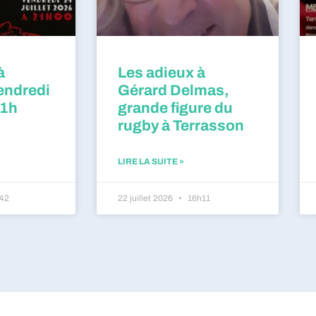
à
Les adieux à
endredi
Gérard Delmas,
21h
grande figure du
rugby à Terrasson
LIRE LA SUITE »
42
22 juillet 2026
16h11