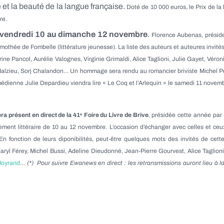
é et la beauté de la langue française.
Doté de 10 000 euros, le Prix de l
re.
 du vendredi 10 au dimanche 12 novembre
.
Florence Aubenas, préside
othée de Fombelle (littérature jeunesse). La liste des auteurs et auteures invité
e Pancol, Aurélie Valognes, Virginie Grimaldi, Alice Taglioni, Julie Gayet, Véron
alzieu, Sorj Chalandon… Un hommage sera rendu au romancier briviste Michel Pe
médienne Julie Depardieu viendra lire « Le Coq et l’Arlequin » le samedi 11 nove
ra présent en direct de la 41ᵉ Foire du Livre de Brive
, présidée cette année par
ent littéraire de 10 au 12 novembre. L’occasion d’échanger avec celles et ceux qu
 En fonction de leurs diponibilités, peut-être quelques mots des invités de cet
ryl Férey, Michel Bussi, Adeline Dieudonné, Jean-Pierre Gourvest, Alice Taglio
Moyrand
…
(*) Pour suivre Ewanews en direct : les retransmissions auront lieu à la