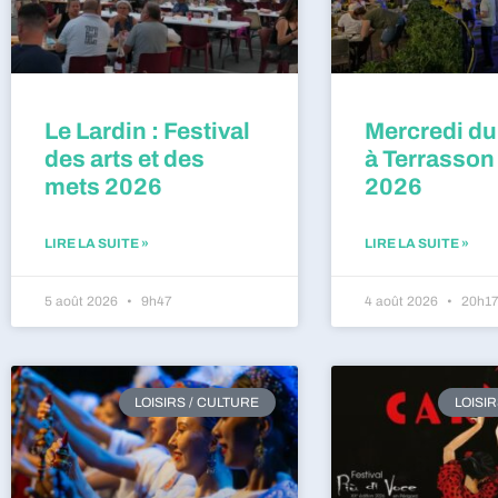
Le Lardin : Festival
Mercredi du
des arts et des
à Terrasson
mets 2026
2026
LIRE LA SUITE »
LIRE LA SUITE »
5 août 2026
9h47
4 août 2026
20h1
LOISIRS / CULTURE
LOISI