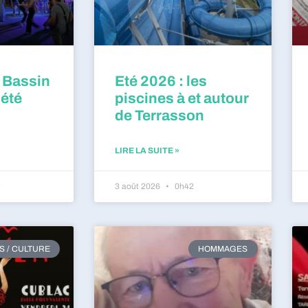
 Bassin
Eté 2026 : les
 été
piscines à et autour
de Terrasson
LIRE LA SUITE »
7
3 août 2026
0h42
RS / CULTURE
HOMMAGES