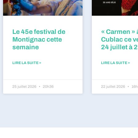
Le 45e festival de
« Carmen » 
Montignac cette
Cublac ce v
semaine
24 juillet à 
LIRE LA SUITE »
LIRE LA SUITE »
25 juillet 2026
20h36
22 juillet 2026
16h