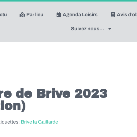
actu
Par lieu
Agenda Loisirs
Avis d’
Suivez nous…
vre de Brive 2023
tion)
tiquettes:
Brive la Gaillarde