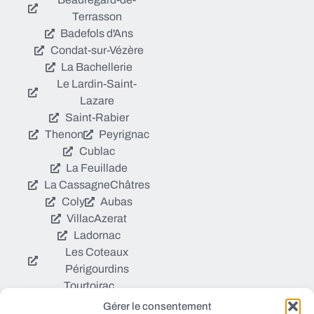
Terrasson
Badefols d'Ans
Condat-sur-Vézère
La Bachellerie
Le Lardin-Saint-
Lazare
Saint-Rabier
Thenon
Peyrignac
Cublac
La Feuillade
La Cassagne
Châtres
Coly
Aubas
Villac
Azerat
Ladornac
Les Coteaux
Périgourdins
Tourtoirac
Gérer le consentement