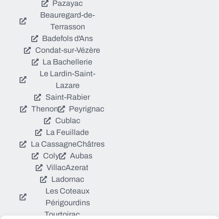
Pazayac
Beauregard-de-
Terrasson
Badefols d'Ans
Condat-sur-Vézère
La Bachellerie
Le Lardin-Saint-
Lazare
Saint-Rabier
Thenon
Peyrignac
Cublac
La Feuillade
La Cassagne
Châtres
Coly
Aubas
Villac
Azerat
Ladornac
Les Coteaux
Périgourdins
Tourtoirac