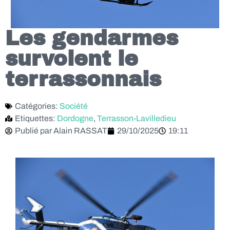
Les gendarmes
survolent le
terrassonnais
Catégories:
Société
Etiquettes:
Dordogne
,
Terrasson-Lavilledieu
Publié par
Alain RASSAT
29/10/2025
19:11