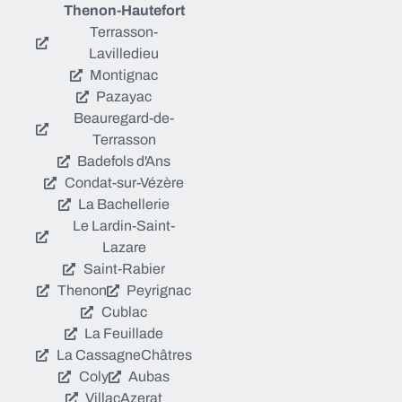
Thenon-Hautefort
Terrasson-
Lavilledieu
Montignac
Pazayac
Beauregard-de-
Terrasson
Badefols d'Ans
Condat-sur-Vézère
La Bachellerie
Le Lardin-Saint-
Lazare
Saint-Rabier
Thenon
Peyrignac
Cublac
La Feuillade
La Cassagne
Châtres
Coly
Aubas
Villac
Azerat