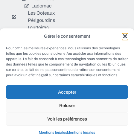
Ladornac
Les Coteaux
Périgourdins
Tourtoirac
Gérer le consentement
© EWANEWS tous droits
Pour offrir les meilleures expériences, nous utilisons des technologies
Qui sommes nous ?
réservés
telles que les cookies pour stocker et/ou accéder aux informations des
https://ewanews.com/fee
appareils. Le fait de consentir à ces technologies nous permettra de traiter
Sources et Blogs
des données telles que le comportement de navigation ou les ID uniques
d/
sur ce site. Le fait de ne pas consentir ou de retirer son consentement
Numéros utiles
peut avoir un effet négatif sur certaines caractéristiques et fonctions.
Mentions légales
Accepter
conception FORMACREA
Refuser
Voir les préférences
haut
Mentions légales
Mentions légales