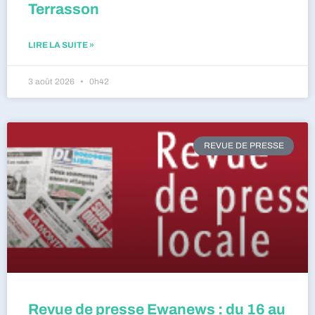
Terrasson
LIRE LA SUITE »
3 août 2026
0h42
REVUE DE PRESSE
Revue de presse Ewanews : du 16 au