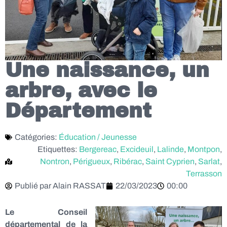
Une naissance, un
arbre, avec le
Département
Catégories:
Éducation / Jeunesse
Etiquettes:
Bergereac
,
Excideuil
,
Lalinde
,
Montpon
,
Nontron
,
Périgueux
,
Ribérac
,
Saint Cyprien
,
Sarlat
,
Terrasson
Publié par
Alain RASSAT
22/03/2023
00:00
Le Conseil
départemental de la