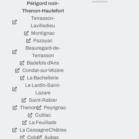
Périgord noir-
Thenon-Hautefort
Terrasson-
Lavilledieu
Montignac
Pazayac
Beauregard-de-
Terrasson
Badefols d'Ans
Condat-sur-Vézère
La Bachellerie
Le Lardin-Saint-
Lazare
Saint-Rabier
Thenon
Peyrignac
Cublac
La Feuillade
La Cassagne
Châtres
Coly
Aubas