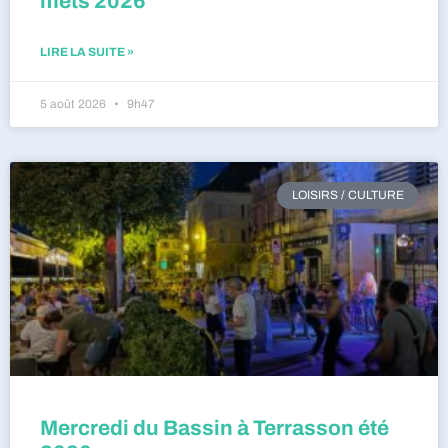
mets 2026
LIRE LA SUITE »
5 août 2026
9h47
LOISIRS / CULTURE
Mercredi du Bassin à Terrasson été