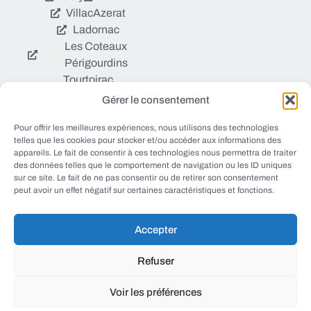
Villac
Azerat
Ladornac
Les Coteaux
Périgourdins
Tourtoirac
Gérer le consentement
© EWANEWS tous droits
Pour offrir les meilleures expériences, nous utilisons des technologies
Qui sommes nous ?
réservés
telles que les cookies pour stocker et/ou accéder aux informations des
https://ewanews.com/fee
appareils. Le fait de consentir à ces technologies nous permettra de traiter
Sources et Blogs
des données telles que le comportement de navigation ou les ID uniques
d/
sur ce site. Le fait de ne pas consentir ou de retirer son consentement
Numéros utiles
peut avoir un effet négatif sur certaines caractéristiques et fonctions.
Mentions légales
Accepter
conception FORMACREA
Refuser
Voir les préférences
haut