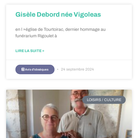
Gisèle Debord née Vigoleas
en l »église de Tourtoirac, dernier hommage au
funérarium Rigoulet à
LIRE LA SUITE »
24 septembre 2024
Avis d'obsèques
LOISIRS / CULTURE