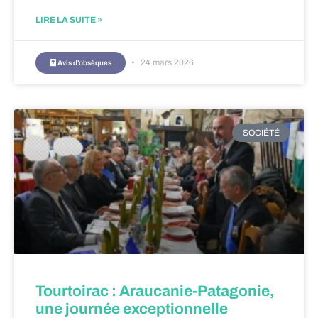
LIRE LA SUITE »
24 mars 2026
Avis d'obsèques
SOCIÉTÉ
Tourtoirac : Araucanie-Patagonie,
une journée exceptionnelle